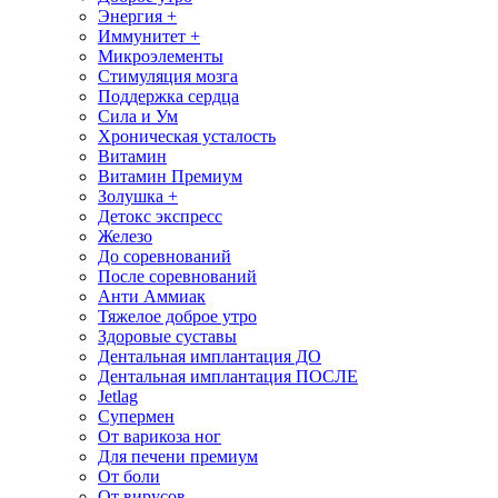
Энергия +
Иммунитет +
Микроэлементы
Стимуляция мозга
Поддержка сердца
Сила и Ум
Хроническая усталость
Витамин
Витамин Премиум
Золушка +
Детокс экспресс
Железо
До соревнований
После соревнований
Анти Аммиак
Тяжелое доброе утро
Здоровые суставы
Дентальная имплантация ДО
Дентальная имплантация ПОСЛЕ
Jetlag
Супермен
От варикоза ног
Для печени премиум
От боли
От вирусов