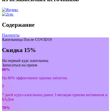
Содержание
Пациенты
Капельница После COVID19
Скидка 15%
На первый курс капельниц
Записаться на прием
80%
На 80% эффективнее приема таблеток
7
7 дней курса капельниц равен 3 месяцам приема витаминов и
БАДов
70%