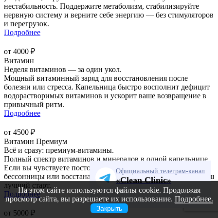
нестабильность. Поддержите метаболизм, стабилизируйте
нервную систему и верните себе энергию — без стимуляторов
и перегрузок.
Подробнее
от 4000 ₽
Витамин
Неделя витаминов — за один укол.
Мощный витаминный заряд для восстановления после
болезни или стресса. Капельница быстро восполнит дефицит
водорастворимых витаминов и ускорит ваше возвращение в
привычный ритм.
Подробнее
от 4500 ₽
Витамин Премиум
Всё и сразу: премиум-витамины.
Полный спектр витаминов и минералов в одной капельнице.
Если вы чувствуете постоянную усталость, страдаете от
Официальный телеграм-канал
бессонницы или восстанавливаетесь после болезни — это ваш
«Clean Clinic»
лучший старт.
На этом сайте используются файлы cookie. Продолжая
Подробнее
просмотр сайта, вы разрешаете их использование.
Подробнее.
Закрыть
от 5000 ₽