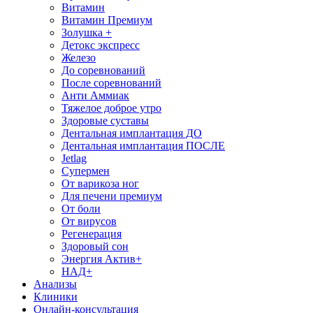
Витамин
Витамин Премиум
Золушка +
Детокс экспресс
Железо
До соревнований
После соревнований
Анти Аммиак
Тяжелое доброе утро
Здоровые суставы
Дентальная имплантация ДО
Дентальная имплантация ПОСЛЕ
Jetlag
Супермен
От варикоза ног
Для печени премиум
От боли
От вирусов
Регенерация
Здоровый сон
Энергия Актив+
НАД+
Анализы
Клиники
Онлайн-консультация