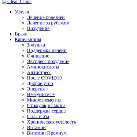
Услуги
Лечение болезней
Лечение за рубежом
Похудение
Врачи
Капельницы
Золушка
Поддержка печени
Очищение +
Экспресс похудение
Аминокислоты
Антистресс
После COVID19
Доброе утро
Энергия +
Иммунитет +
Микроэлементы
Стимуляция мозга
Поддержка сердца
Сила и Ум
Хроническая усталость
Витамин
Витамин Премиум