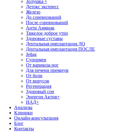
Золушка +
Детокс экспресс
Железо
До соревнований
После соревнований
Анти Аммиак
Тяжелое доброе утро
Здоровые суставы
Дентальная имплантация ДО
Дентальная имплантация ПОСЛЕ
Jetlag
Супермен
От варикоза ног
Для печени премиум
От боли
От вирусов
Регенерация
Здоровый сон
Энергия Актив+
НАД+
Анализы
Клиники
Онлайн-консультация
Блог
Контакты